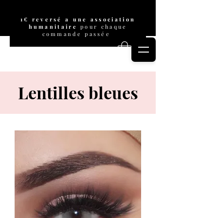
1€ reversé a une association
humanitaire
pour chaque
commande passée
Pimp eyes
Lentilles bleues